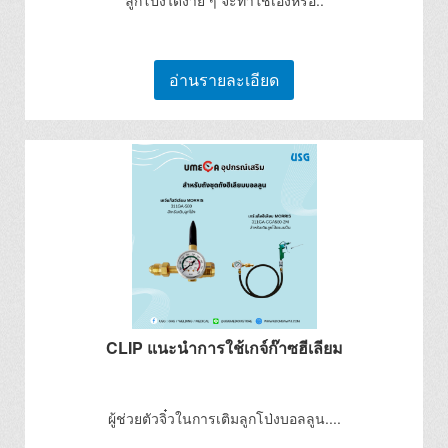
ลูกโป่งได้ง่าย ๆ จะทำใช้เองหรือ..
อ่านรายละเอียด
CLIP แนะนำการใช้เกจ์ก๊าซฮีเลียม
ผู้ช่วยตัวจิ๋วในการเติมลูกโป่งบอลลูน....