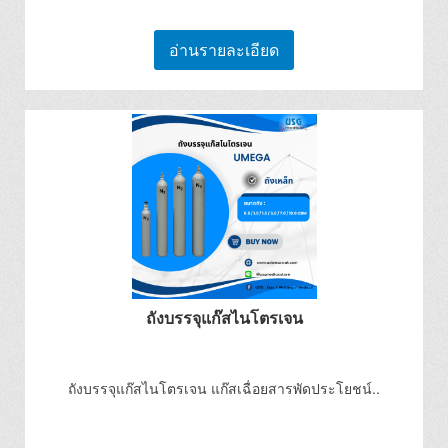
อ่านรายละเอียด
ถังบรรจุแก๊สไนโตรเจน
ถังบรรจุแก๊สไนโตรเจน แก๊สเฉื่อยสารพัดประโยชน์..