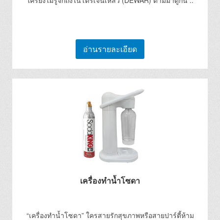
ใครยังไม่รู้จักถังไนโตรเจนเหลว (DEWAR) ตามมาดูกัน ..
อ่านรายละเอียด
เครื่องทำน้ำโซดา
“เครื่องทำน้ำโซดา” ใครสายรักสุขภาพหรือสายปาร์ตี้ห้าม