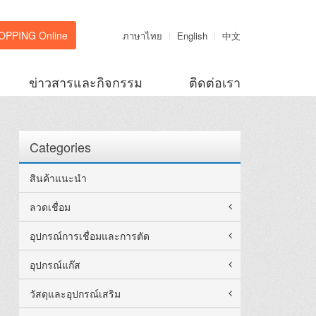
OPPING Online
ภาษาไทย
English
中文
ข่าวสารและกิจกรรม
ติดต่อเรา
Categories
สินค้าแนะนำ
ลวดเชื่อม
อุปกรณ์การเชื่อมและการตัด
อุปกรณ์แก๊ส
วัสดุและอุปกรณ์เสริม