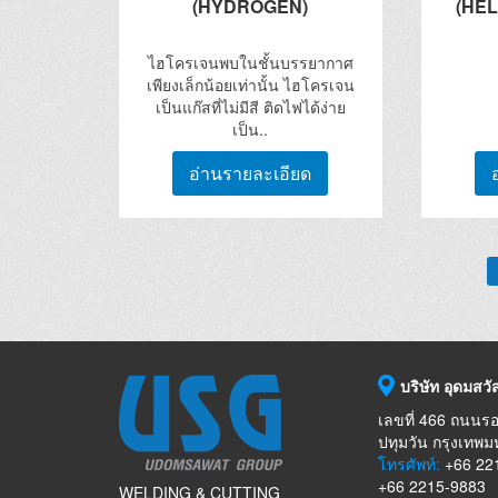
(HYDROGEN)
(HEL
ไฮโครเจนพบในชั้นบรรยากาศ
เพียงเล็กน้อยเท่านั้น ไฮโครเจน
เป็นแก๊สที่ไม่มีสี ติดไฟได้ง่าย
เป็น..
อ่านรายละเอียด
บริษัท อุดมสวัส
เลขที่ 466 ถนนรอ
ปทุมวัน กรุงเทพ
โทรศัพท์:
+66 221
+66 2215-9883
WELDING & CUTTING