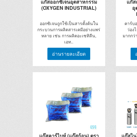
แก๊สออกซิเจนอุตสาหกรรม
แก๊ส
(OXYGEN INDUSTRIAL)
อ
ออกซิเจนถูกใช้เป็นสารตั้งต้นใน
คาร์บอ
กระบวนการผลิตสารเคมีอย่างแพร่
ว่องไ
หลาย เช่น การผลิตอะเซทิลีน,
มากกว่า
เอท..
อ่านรายละเอียด
แก๊สคาร์ไบท์ (แก๊สก้อน) ตรา
แก๊สไ