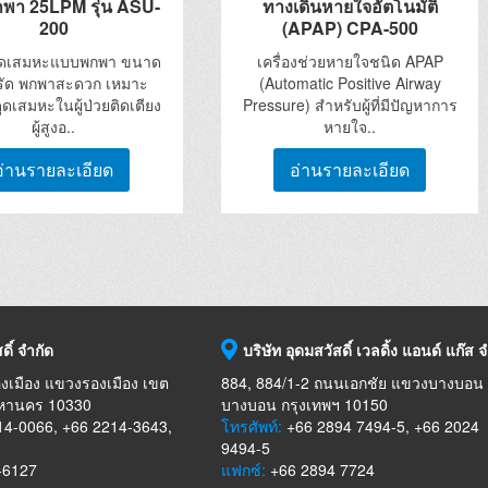
พา 25LPM รุ่น ASU-
ทางเดินหายใจอัตโนมัติ
200
(APAP) CPA-500
งดูดเสมหะแบบพกพา ขนาด
เครื่องช่วยหายใจชนิด APAP
รัด พกพาสะดวก เหมาะ
(Automatic Positive Airway
ูดเสมหะในผู้ป่วยติดเตียง
Pressure) สำหรับผู้ที่มีปัญหาการ
ผู้สูงอ..
หายใจ..
อ่านรายละเอียด
อ่านรายละเอียด
ดิ์ จำกัด
บริษัท อุดมสวัสดิ์ เวลดิ้ง แอนด์ แก๊ส 
งเมือง แขวงรองเมือง เขต
884, 884/1-2 ถนนเอกชัย แขวงบางบอน
มหานคร 10330
บางบอน กรุงเทพฯ 10150
4-0066, +66 2214-3643,
โทรศัพท์:
+66 2894 7494-5, +66 2024
9494-5
-6127
แฟกซ์:
+66 2894 7724