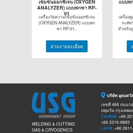
เข้มข้นออกซิเจน (OXYGEN
แบบพก
ANALYZER) แบบพกพา RP-
01
เครื่องวัดความเข้มข้นออกซิเจน
เครื่อ
(OXYGEN ANALYZER) แบบพก
กะทัด
พา RP-01..
สำหรับด
อ่านรายละเอียด
บริษัท อุดมสวัส
เลขที่ 466 ถนนรอ
ปทุมวัน กรุงเทพ
โทรศัพท์:
+66 221
+66 2215-9883
WELDING & CUTTING
แฟกซ์:
+66 2611
GAS & CRYOGENICS