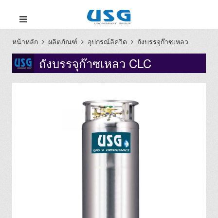
หน้าหลัก
ผลิตภัณฑ์
อุปกรณ์ลิควิด
ถังบรรจุก๊าซเหลว
ถังบรรจุก๊าซเหลว CLC