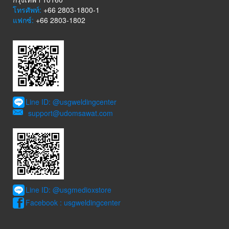
โทรศัพท์:
+66 2803-1800-1
แฟกซ์:
+66 2803-1802
Line ID: @usgweldingcenter
support@udomsawat.com
Line ID: @usgmedioxstore
Facebook : usgweldingcenter