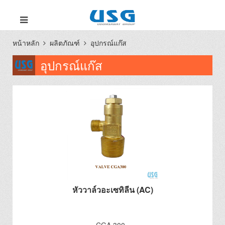
หน้าหลัก
ผลิตภัณฑ์
อุปกรณ์แก๊ส
อุปกรณ์แก๊ส
หัววาล์วอะเซทิลีน (AC)