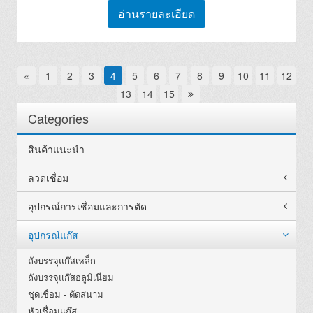
อ่านรายละเอียด
«
1
2
3
4
5
6
7
8
9
10
11
12
13
14
15
Categories
สินค้าแนะนำ
ลวดเชื่อม
อุปกรณ์การเชื่อมและการตัด
อุปกรณ์แก๊ส
ถังบรรจุแก๊สเหล็ก
ถังบรรจุแก๊สอลูมิเนียม
ชุดเชื่อม - ตัดสนาม
หัวเชื่อมแก๊ส