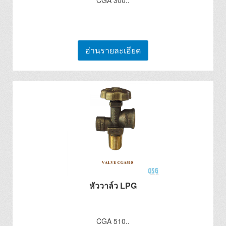
CGA 300..
อ่านรายละเอียด
หัววาล์ว LPG
CGA 510..