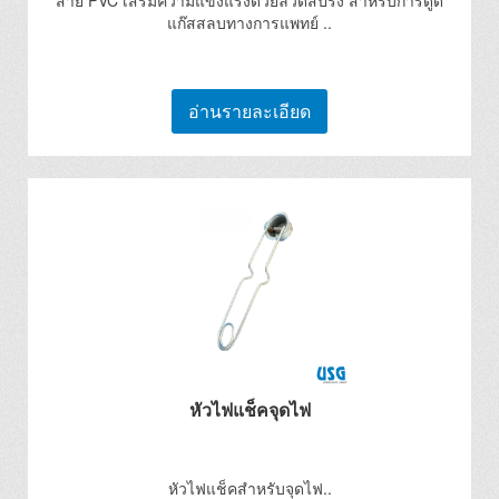
สาย PVC เสริมความแข็งแรงด้วยลวดสปริง สำหรับการดูด
แก๊สสลบทางการแพทย์ ..
อ่านรายละเอียด
หัวไฟแช็คจุดไฟ
หัวไฟแช็คสำหรับจุดไฟ..