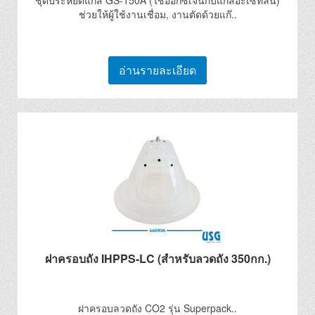
ชุดประหยัดแก๊ส GS-150A (ใช้ออกซิเจนกับแก๊สอะเซทิลีน)
ช่วยให้ผู้ใช้งานเชื่อม, งานตัดด้วยแก๊..
อ่านรายละเอียด
ฝาครอบถัง IHPPS-LC (สำหรับลวดถัง 350กก.)
ฝาครอบลวดถัง CO2 รุ่น Superpack..