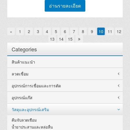
อ่านรายละเอียด
«
1
2
3
4
5
6
7
8
9
10
11
12
13
14
15
Categories
สินค้าแนะนำ
ลวดเชื่อม
อุปกรณ์การเชื่อมและการตัด
อุปกรณ์แก๊ส
วัสดุและอุปกรณ์เสริม
คีมจับลวดเชือม
น้ำยาประสานและหล่อลื่น