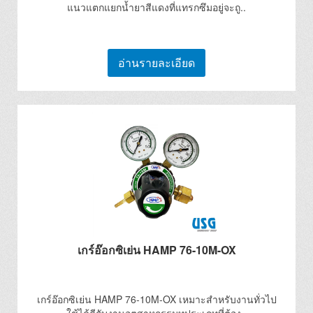
แนวแตกแยกน้ำยาสีแดงที่แทรกซึมอยู่จะถู..
อ่านรายละเอียด
เกร์อ๊อกซิเย่น HAMP 76-10M-OX
เกร์อ๊อกซิเย่น HAMP 76-10M-OX เหมาะสำหรับงานทั่วไป